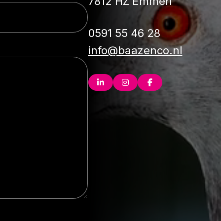
7812 HZ Emmen
0591 55 46 28
info@baazenco.nl