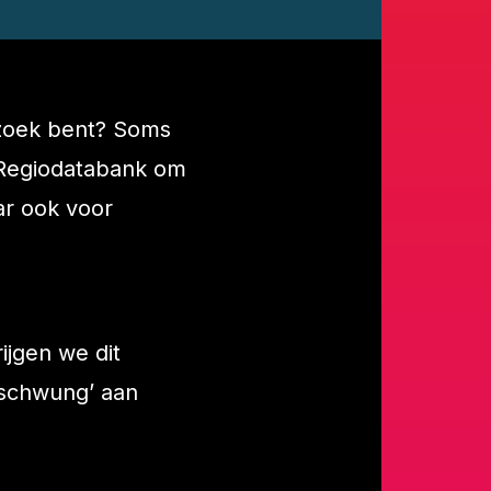
p zoek bent? Soms
e Regiodatabank om
ar ook voor
ijgen we dit
‘schwung’ aan