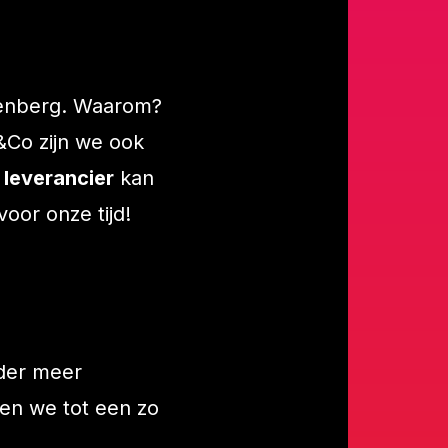
denberg. Waarom?
&Co zijn we ook
f
leverancier
kan
oor onze tijd!
der meer
n we tot een zo