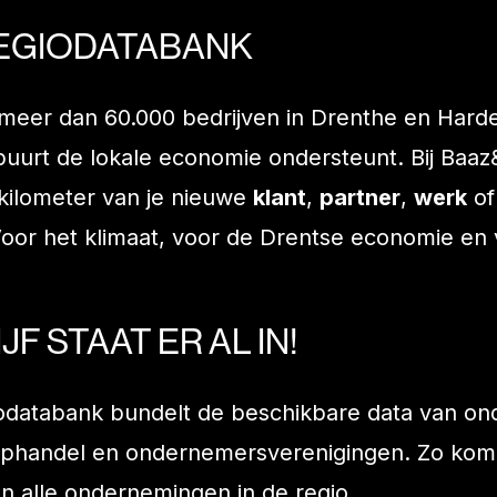
REGIODATABANK
 meer dan 60.000 bedrijven in Drenthe en Har
buurt de lokale economie ondersteunt. Bij Baaz
 kilometer van je nieuwe
klant
,
partner
,
werk
o
Voor het klimaat, voor de Drentse economie en v
F STAAT ER AL IN!
odatabank bundelt de beschikbare data van on
phandel en ondernemersverenigingen. Zo kome
n alle ondernemingen in de regio.